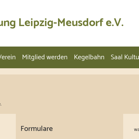
ung Leipzig-Meusdorf e.V.
Verein
Mitglied werden
Kegelbahn
Saal Kult
e.
Formulare
wa